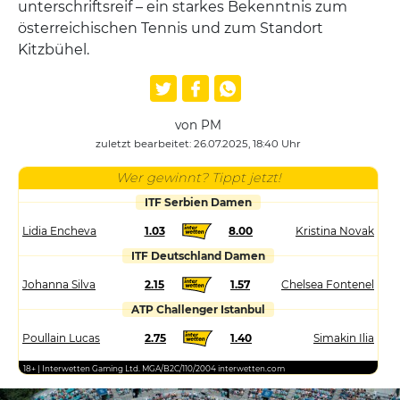
unterschriftsreif – ein starkes Bekenntnis zum
österreichischen Tennis und zum Standort
Kitzbühel.
von PM
zuletzt bearbeitet: 26.07.2025, 18:40 Uhr
Wer gewinnt? Tippt jetzt!
ITF Serbien Damen
Lidia Encheva
1.03
8.00
Kristina Novak
ITF Deutschland Damen
Johanna Silva
2.15
1.57
Chelsea Fontenel
ATP Challenger Istanbul
Poullain Lucas
2.75
1.40
Simakin Ilia
18+ | Interwetten Gaming Ltd. MGA/B2C/110/2004 interwetten.com