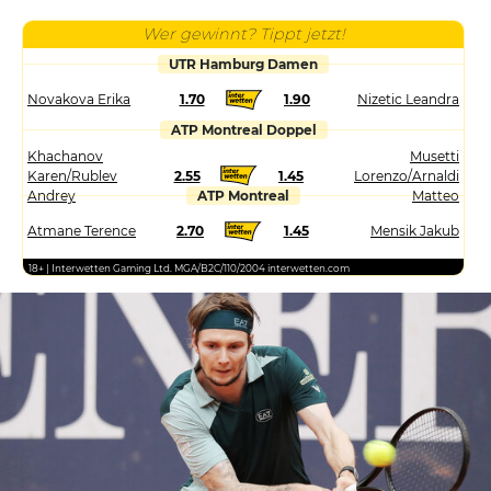
Wer gewinnt? Tippt jetzt!
UTR Hamburg Damen
Novakova Erika
1.70
1.90
Nizetic Leandra
ATP Montreal Doppel
Khachanov
Musetti
Karen/Rublev
2.55
1.45
Lorenzo/Arnaldi
Andrey
ATP Montreal
Matteo
Atmane Terence
2.70
1.45
Mensik Jakub
18+ | Interwetten Gaming Ltd. MGA/B2C/110/2004 interwetten.com