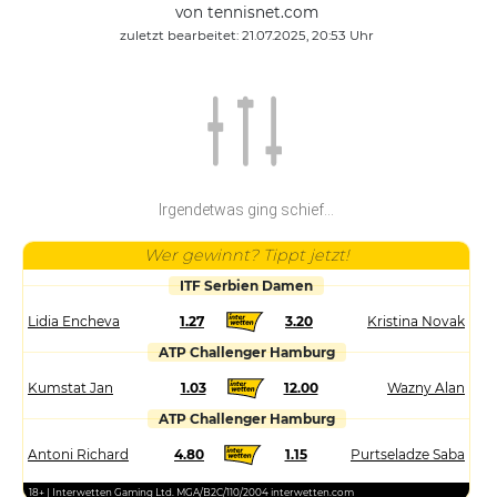
von tennisnet.com
zuletzt bearbeitet: 21.07.2025, 20:53 Uhr
Irgendetwas ging schief...
Wer gewinnt? Tippt jetzt!
ITF Serbien Damen
Lidia Encheva
1.27
3.20
Kristina Novak
ATP Challenger Hamburg
Kumstat Jan
1.03
12.00
Wazny Alan
ATP Challenger Hamburg
Antoni Richard
4.80
1.15
Purtseladze Saba
18+ | Interwetten Gaming Ltd. MGA/B2C/110/2004 interwetten.com