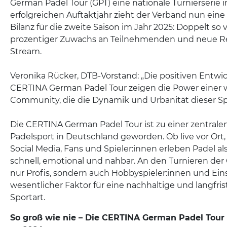
German Padel Tour (GPT) eine nationale Turnierserie
erfolgreichen Auftaktjahr zieht der Verband nun ein
Bilanz für die zweite Saison im Jahr 2025: Doppelt so v
prozentiger Zuwachs an Teilnehmenden und neue R
Stream.
Veronika Rücker, DTB-Vorstand: „Die positiven Entwi
CERTINA German Padel Tour zeigen die Power einer
Community, die die Dynamik und Urbanität dieser Spo
Die CERTINA German Padel Tour ist zu einer zentralen
Padelsport in Deutschland geworden. Ob live vor Ort,
Social Media, Fans und Spieler:innen erleben Padel als 
schnell, emotional und nahbar. An den Turnieren de
nur Profis, sondern auch Hobbyspieler:innen und Einst
wesentlicher Faktor für eine nachhaltige und langfri
Sportart.
So groß wie nie – Die CERTINA German Padel Tour 