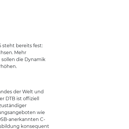
steht bereits fest:
chsen. Mehr
 sollen die Dynamik
erhöhen.
bandes der Welt und
DTB ist offiziell
zuständiger
dungsangeboten wie
DOSB-anerkannten C-
ausbildung konsequent