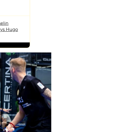
elin
ys Hugo