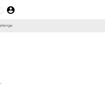
allenge
hr