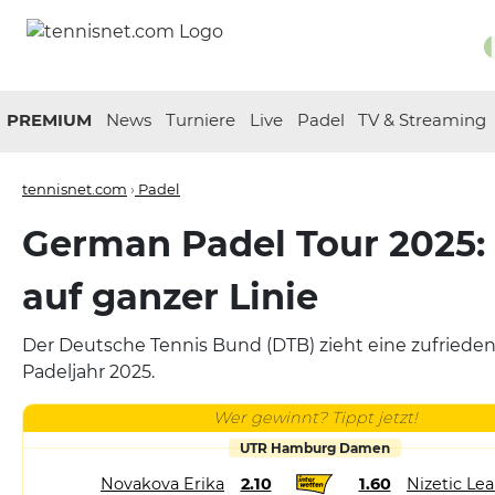
PREMIUM
News
Turniere
Live
Padel
TV & Streaming
tennisnet.com
›
Padel
German Padel Tour 2025:
auf ganzer Linie
Der Deutsche Tennis Bund (DTB) zieht eine zufrieden
Padeljahr 2025.
Wer gewinnt? Tippt jetzt!
UTR Hamburg Damen
Novakova Erika
2.10
1.60
Nizetic Le