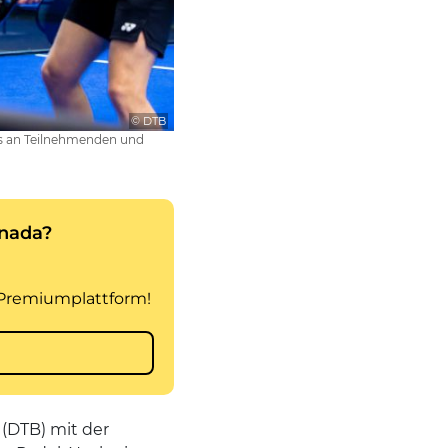
© DTB
hs an Teilnehmenden und
 (DTB) mit der