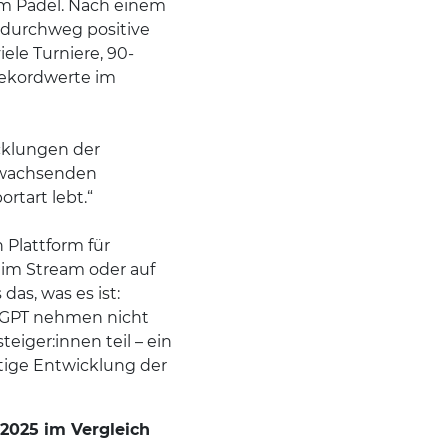
 im Padel. Nach einem
e durchweg positive
iele Turniere, 90-
ekordwerte im
cklungen der
 wachsenden
rtart lebt.“
 Plattform für
 im Stream oder auf
das, was es ist:
r GPT nehmen nicht
eiger:innen teil – ein
stige Entwicklung der
2025 im Vergleich