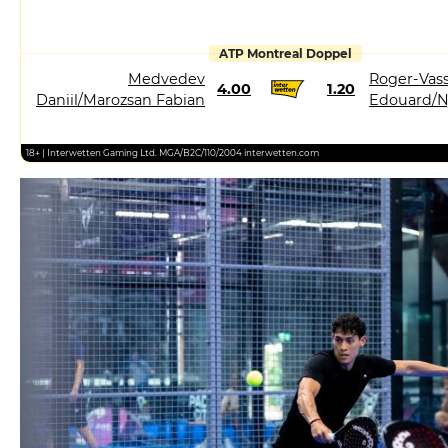
ATP Montreal Doppel
Medvedev
Roger-Vass
4.00
1.20
Daniil/Marozsan Fabian
Edouard/N
18+ | Interwetten Gaming Ltd. MGA/B2C/110/2004 interwetten.com