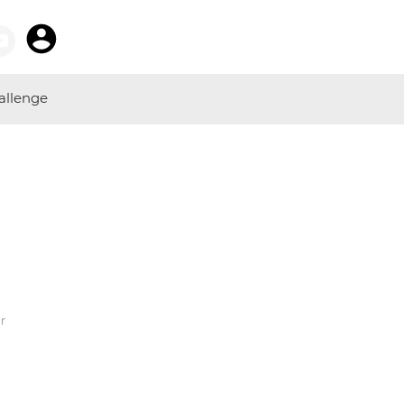
allenge
r