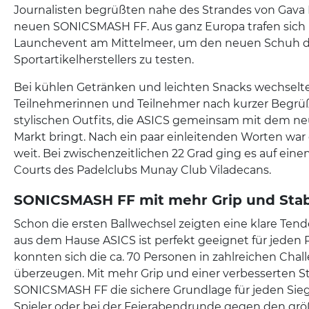
Journalisten begrüßten nahe des Strandes von Gav
neuen SONICSMASH FF. Aus ganz Europa trafen sich
Launchevent am Mittelmeer, um den neuen Schuh d
Sportartikelherstellers zu testen.
Bei kühlen Getränken und leichten Snacks wechselte
Teilnehmerinnen und Teilnehmer nach kurzer Begrü
stylischen Outfits, die ASICS gemeinsam mit dem n
Markt bringt. Nach ein paar einleitenden Worten war
weit. Bei zwischenzeitlichen 22 Grad ging es auf eine
Courts des Padelclubs Munay Club Viladecans.
SONICSMASH FF mit mehr Grip und Stabi
Schon die ersten Ballwechsel zeigten eine klare Ten
aus dem Hause ASICS ist perfekt geeignet für jeden 
konnten sich die ca. 70 Personen in zahlreichen Chal
überzeugen. Mit mehr Grip und einer verbesserten Sta
SONICSMASH FF die sichere Grundlage für jeden Sieg
Spieler oder bei der Feierabendrunde gegen den gr