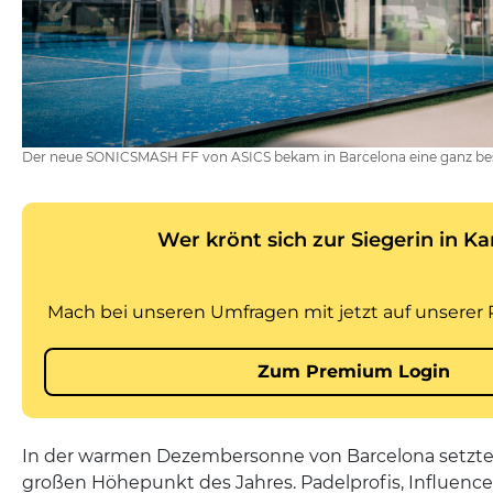
Der neue SONICSMASH FF von ASICS bekam in Barcelona eine ganz b
In der warmen Dezembersonne von Barcelona setzte
großen Höhepunkt des Jahres. Padelprofis, Influenc