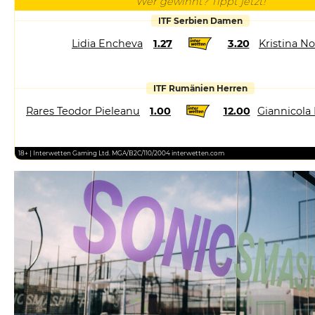
Wer gewinnt? Tippt jetzt!
ITF Serbien Damen
Lidia Encheva
1.27
3.20
Kristina N
ITF Rumänien Herren
Rares Teodor Pieleanu
1.00
12.00
Giannicola 
18+ | Interwetten Gaming Ltd. MGA/B2C/110/2004 interwetten.com