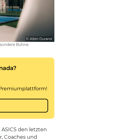
© Albin Durand
esondere Bühne.
 ASICS den letzten
er, Coaches und