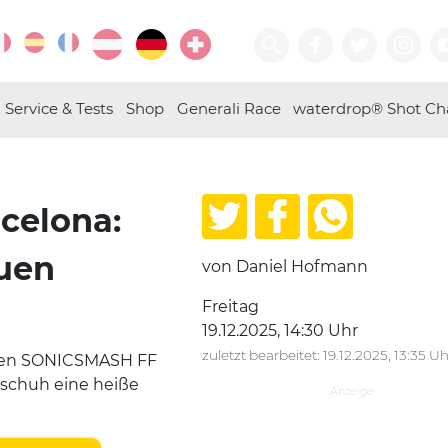
Service & Tests
Shop
Generali Race
waterdrop® Shot Ch
celona:
euen
von Daniel Hofmann
Freitag
19.12.2025, 14:30 Uhr
zuletzt bearbeitet: 19.12.2025, 13:35 Uh
euen SONICSMASH FF
lschuh eine heiße