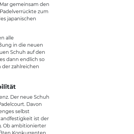
a Mar gemeinsam den
 Padelverrückte zum
es japanischen
n alle
ßung in die neuen
euen Schuh auf den
 es dann endlich so
n der zahlreichen
lität
denz. Der neue Schuh
Padelcourt. Davon
lenges selbst
ndfestigkeit ist der
. Ob ambitionierter
ößten Konkurrenten.