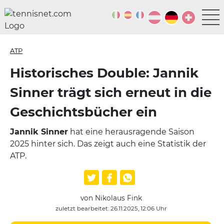
ATP
Historisches Double: Jannik
Sinner trägt sich erneut in die
Geschichtsbücher ein
Jannik Sinner
hat eine herausragende Saison
2025 hinter sich. Das zeigt auch eine Statistik der
ATP.
von Nikolaus Fink
zuletzt bearbeitet: 26.11.2025, 12:06 Uhr