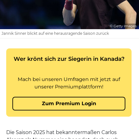
© Getty Images
Jannik Sinner blickt auf eine herausragende Saison zurück
Die Saison 2025 hat bekanntermaßen Carlos