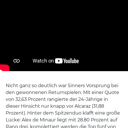
Nicht ganz so deutlich war Sinners Vorsprung bei
den gewonnenen Returnspielen. Mit einer Quote
von 32,63 Prozent rangierte der 24-Jährige in
dieser Hinsicht nur knapp vor Alcaraz (31,88
Prozent). Hinter dem Spitzenduo klafft eine große
Lücke: Alex de Minaur liegt mit 28.80 Prozent auf
Rang drei, komplettiert werden die Top fünf von