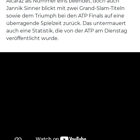
Alcaraz als Nummer eins beendet, doch auch
Jannik Sinner blickt mit zwei Grand-Slam-Titeln
sowie dem Triumph bei den ATP Finals auf eine
überragende Spielzeit zurück. Das untermauert
auch eine Statistik, die von der ATP am Dienstag
veröffentlicht wurde.