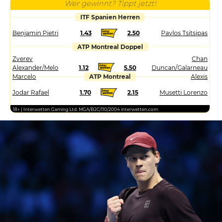
Wer gewinnt? Tippt jetzt!
ITF Spanien Herren
Benjamin Pietri
1.43
2.50
Pavlos Tsitsipas
ATP Montreal Doppel
Zverev
Chan
Alexander/Melo
1.12
5.50
Duncan/Galarneau
Marcelo
ATP Montreal
Alexis
Jodar Rafael
1.70
2.15
Musetti Lorenzo
18+ | Interwetten Gaming Ltd. MGA/B2C/110/2004 interwetten.com