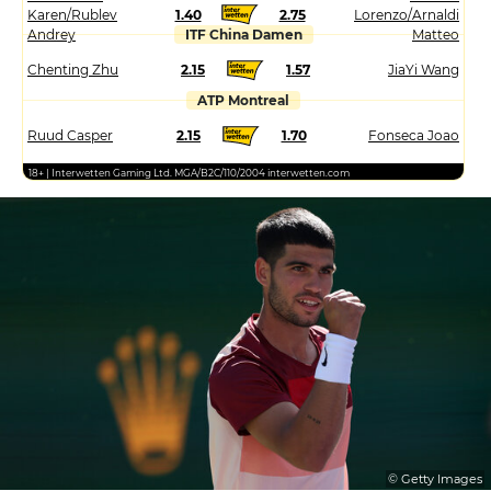
Karen/Rublev
1.40
2.75
Lorenzo/Arnaldi
Andrey
ITF China Damen
Matteo
Chenting Zhu
2.15
1.57
JiaYi Wang
ATP Montreal
Ruud Casper
2.15
1.70
Fonseca Joao
18+ | Interwetten Gaming Ltd. MGA/B2C/110/2004 interwetten.com
© Getty Images