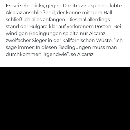
Es sei sehr tricky, gegen Dimitrov zu spielen, lobte
Alcaraz anschließend, der könne mit dem Ball
schließlich alles anfangen. Diesmal allerdings
stand der Bulgare klar auf verlorenem Posten. Bei
windigen Bedingungen spielte nur Alcaraz,
zweifacher Sieger in der kalifornischen Wüste. “Ich
sage immer: In diesen Bedingungen muss man
durchkommen, irgendwie”, so Alcaraz.