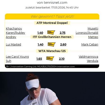
von tennisnet.com
zuletzt bearbeitet: 17.05.2026, 14:45 Uhr
Wer gewinnt? Tippt jetzt!
ATP Montreal Doppel
Khachanov
Musetti
Karen/Rublev
1.40
2.75
Lorenzo/Arnaldi
Andrey
ITF Großbritannien Herren
Matteo
Lui Maxted
1.40
2.60
Mark Ceban
WTA Warschau 125
Lee Carol Young
Valdmannova
1.65
2.10
Suh
Vendula
18+ | Interwetten Gaming Ltd. MGA/B2C/110/2004 interwetten.com