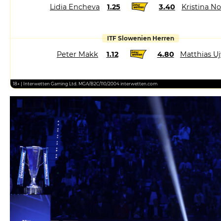
Lidia Encheva
1.25
3.40
Kristina N
ITF Slowenien Herren
Peter Makk
1.12
4.80
Matthias Uj
18+ | Interwetten Gaming Ltd. MGA/B2C/110/2004 interwetten.com