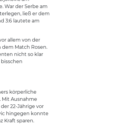
e. War der Serbe am
terlegen, ließ er dem
nd 3:6 lautete am
 vor allem von der
ch dem Match Rosen.
nten nicht so klar
n bisschen
ers körperliche
h. Mit Ausnahme
 der 22-Jährige vor
ovic hingegen konnte
z Kraft sparen.