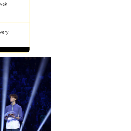
ovak
vary