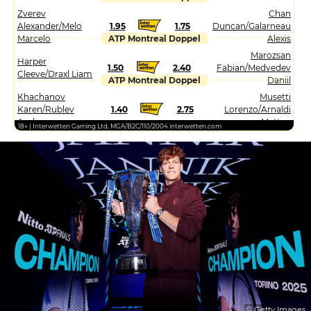
Zverev
Chan
Alexander/Melo
1.95
1.75
Duncan/Galarneau
Marcelo
ATP Montreal Doppel
Alexis
Marozsan
Harper
1.50
2.40
Fabian/Medvedev
Cleeve/Draxl Liam
ATP Montreal Doppel
Daniil
Khachanov
Musetti
Karen/Rublev
1.40
2.75
Lorenzo/Arnaldi
Andrey
Matteo
18+ | Interwetten Gaming Ltd. MGA/B2C/110/2004 interwetten.com
© Getty Images