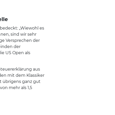
lle
 bedeckt: „Wiewohl es
nen, sind wir sehr
tige Versprechen der
einden der
ie US Open als
 Steuererklärung aus
en mit dem Klassiker
st übrigens ganz gut
von mehr als 1,5