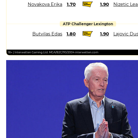
Novakova Erika
1.70
1.90
Nizetic Le
ATP Challenger Lexington
Butvilas Edas
1.80
1.90
Lajovic Du
18+ | Interwetten Gaming Ltd. MGA/B2C/110/2004 interwetten.com