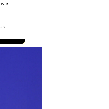
andra
san