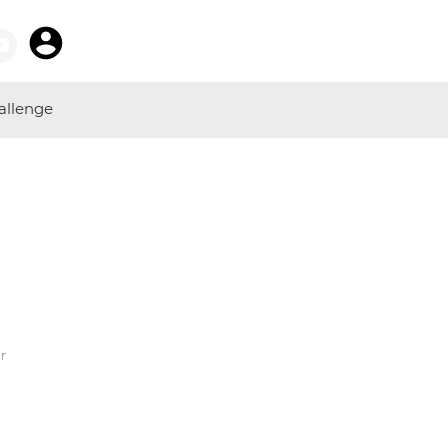
allenge
r