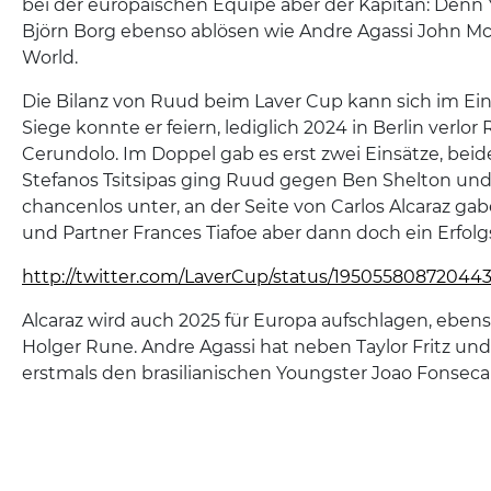
bei der europäischen Equipe aber der Kapitän: Denn
Björn Borg ebenso ablösen wie Andre Agassi John 
World.
Die Bilanz von Ruud beim Laver Cup kann sich im Einz
Siege konnte er feiern, lediglich 2024 in Berlin verlo
Cerundolo. Im Doppel gab es erst zwei Einsätze, beide
Stefanos Tsitsipas ging Ruud gegen Ben Shelton und 
chancenlos unter, an der Seite von Carlos Alcaraz ga
und Partner Frances Tiafoe aber dann doch ein Erfolg
http://twitter.com/LaverCup/status/19505580872044
Alcaraz wird auch 2025 für Europa aufschlagen, eben
Holger Rune. Andre Agassi hat neben Taylor Fritz un
erstmals den brasilianischen Youngster Joao Fonsec