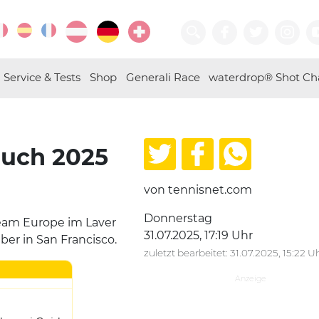
Service & Tests
Shop
Generali Race
waterdrop® Shot Ch
auch 2025
von tennisnet.com
Donnerstag
Team Europe im Laver
31.07.2025, 17:19 Uhr
er in San Francisco.
zuletzt bearbeitet: 31.07.2025, 15:22 U