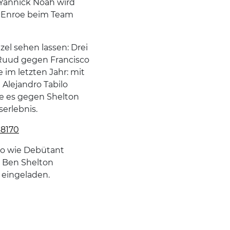
 Yannick Noah wird
McEnroe beim Team
el sehen lassen: Drei
r Ruud gegen Francisco
 im letzten Jahr: mit
Alejandro Tabilo
be es gegen Shelton
serlebnis.
38170
so wie Debütant
d Ben Shelton
a eingeladen.