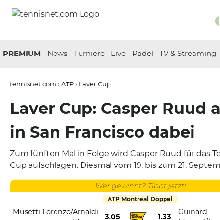
PREMIUM
News
Turniere
Live
Padel
TV & Streaming
tennisnet.com
›
ATP
›
Laver Cup
Laver Cup: Casper Ruud 
in San Francisco dabei
Zum fünften Mal in Folge wird Casper Ruud für das 
Cup aufschlagen. Diesmal vom 19. bis zum 21. Septemb
Wer gewinnt? Tippt jetzt!
ATP Montreal Doppel
Musetti Lorenzo/Arnaldi
Guinard
3.05
1.33