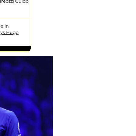
reozzi Guido
elin
ys Hugo