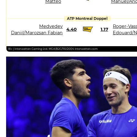
Matteo
Manuel/And
ATP Montreal Doppel
Medvedev
Roger-Vass
4.40
1.17
Daniil/Marozsan Fabian
Edouard/N
18+ | Interwetten Gaming Ltd. MGA/B2C/110/2004 interwetten.com