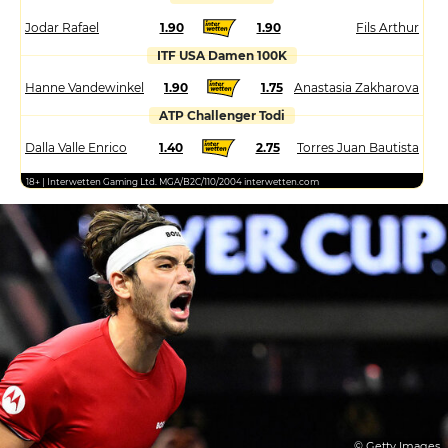
Jodar Rafael
1.90
1.90
Fils Arthur
ITF USA Damen 100K
Hanne Vandewinkel
1.90
1.75
Anastasia Zakharova
ATP Challenger Todi
Dalla Valle Enrico
1.40
2.75
Torres Juan Bautista
18+ | Interwetten Gaming Ltd. MGA/B2C/110/2004 interwetten.com
© Getty Images