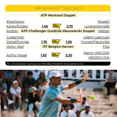
Wer gewinnt? Tippt jetzt!
ATP Montreal Doppel
Khachanov
Musetti
Karen/Rublev
1.40
2.75
Lorenzo/Arnaldi
Andrey
ATP Challenger Grodzisk Mazowiecki Doppel
Matteo
Cukierman
Lalami Laaroussi
Daniel/Cornea
1.75
1.95
Younes/Pieczonka
Victor Vlad
ITF Belgien Herren
Filip
Martin VAN DER
Arthur Nagel
1.55
2.20
MEERSCHEN
18+ | Interwetten Gaming Ltd. MGA/B2C/110/2004 interwetten.com