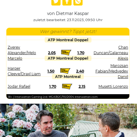
von Dietmar Kaspar
zuletzt bearbeitet: 23.11.2023, 09:50 Uhr
Wer gewinnt? Tippt jetzt!
ATP Montreal Doppel
Zverev
Chan
Alexander/Melo
2.05
1.70
Duncan/Galarneau
Marcelo
ATP Montreal Doppel
Alexis
Marozsan
Harper
1.50
2.40
Fabian/Medvedev
Cleeve/Draxl Liam
ATP Montreal
Daniil
Jodar Rafael
1.70
2.15
Musetti Lorenzo
18+ | Interwetten Gaming Ltd. MGA/B2C/110/2004 interwetten.com