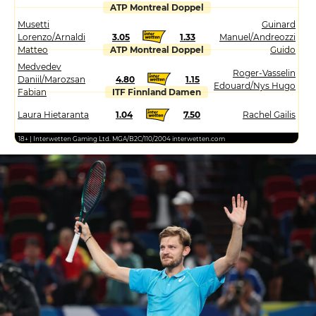
ATP Montreal Doppel
Musetti
Guinard
Lorenzo/Arnaldi
3.05
1.33
Manuel/Andreozzi
Matteo
ATP Montreal Doppel
Guido
Medvedev
Roger-Vasselin
Daniil/Marozsan
4.80
1.15
Edouard/Nys Hugo
Fabian
ITF Finnland Damen
Laura Hietaranta
1.04
7.50
Rachel Gailis
18+ | Interwetten Gaming Ltd. MGA/B2C/110/2004 interwetten.com