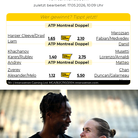
zuletzt bearbeitet: 17.05.2026, 10:09 Uhr
Wer gewinnt? Tippt jetzt!
ATP Montreal Doppel
Marozsan
Harper Cleeve/Draxl
1.65
2.10
Fabian/Medvedev
Liam
ATP Montreal Doppel
Daniil
Khachanov
Musetti
Karen/Rublev
1.40
2.75
Lorenzo/Arnaldi
Andrey
ATP Montreal Doppel
Matteo
Zverev
Chan
Alexander/Melo
1.12
5.50
Duncan/Galarneau
Marcelo
Alexis
18+ | Interwetten Gaming Ltd. MGA/B2C/110/2004 interwetten.com