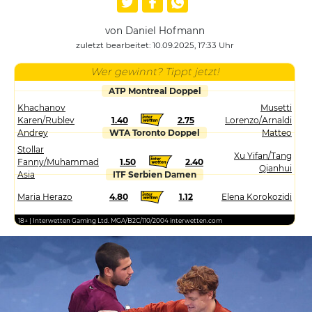
von Daniel Hofmann
zuletzt bearbeitet: 10.09.2025, 17:33 Uhr
Wer gewinnt? Tippt jetzt!
ATP Montreal Doppel
Khachanov
Musetti
Karen/Rublev
1.40
2.75
Lorenzo/Arnaldi
Andrey
WTA Toronto Doppel
Matteo
Stollar
Xu Yifan/Tang
Fanny/Muhammad
1.50
2.40
Qianhui
Asia
ITF Serbien Damen
Maria Herazo
4.80
1.12
Elena Korokozidi
18+ | Interwetten Gaming Ltd. MGA/B2C/110/2004 interwetten.com