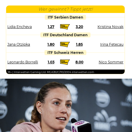
Wer gewinnt? Tippt jetzt!
ITF Serbien Damen
Lidia Encheva
1.27
3.20
Kristina Novak
ITF Deutschland Damen
Jana Otzipka
1.80
1.85
Irina Fetecau
ITF Schweiz Herren
Leonardo Borrelli
1.03
8.00
Nico Sommer
18+ | Interwetten Gaming Ltd. MGA/B2C/110/2004 interwetten.com