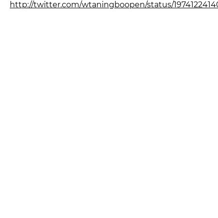
http://twitter.com/wtaningboopen/status/197412241