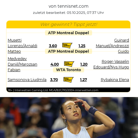
von tennisnet.com
zuletzt bearbeitet: 05.10.2025, 07:37 Uhr
Wer gewinnt? Tippt jetzt!
ATP Montreal Doppel
Musetti
Guinard
Lorenzo/Arnaldi
3.60
1.25
Manuel/Andreozzi
Matteo
ATP Montreal Doppel
Guido
Medvedev
Roger-Vasselin
Daniil/Marozsan
4.00
1.20
Edouard/Nys Hugo
Fabian
WTA Toronto
Samsonova Liudmila
3.70
1.27
Rybakina Elena
18+ | Interwetten Gaming Ltd. MGA/B2C/110/2004 interwetten.com