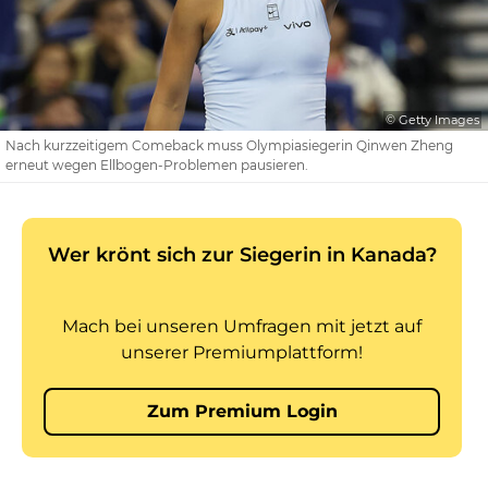
© Getty Images
Nach kurzzeitigem Comeback muss Olympiasiegerin Qinwen Zheng
erneut wegen Ellbogen-Problemen pausieren.