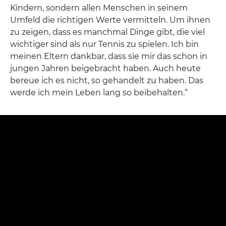
Kindern, sondern allen Menschen in seinem
Umfeld die richtigen Werte vermitteln. Um ihnen
zu zeigen, dass es manchmal Dinge gibt, die viel
wichtiger sind als nur Tennis zu spielen. Ich bin
meinen Eltern dankbar, dass sie mir das schon in
jungen Jahren beigebracht haben. Auch heute
bereue ich es nicht, so gehandelt zu haben. Das
werde ich mein Leben lang so beibehalten.“