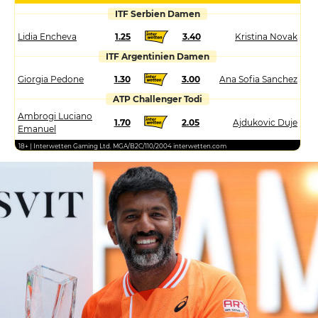
ITF Serbien Damen
Lidia Encheva
1.25
3.40
Kristina Novak
ITF Argentinien Damen
Giorgia Pedone
1.30
3.00
Ana Sofia Sanchez
ATP Challenger Todi
Ambrogi Luciano
1.70
2.05
Ajdukovic Duje
Emanuel
18+ | Interwetten Gaming Ltd. MGA/B2C/110/2004 interwetten.com