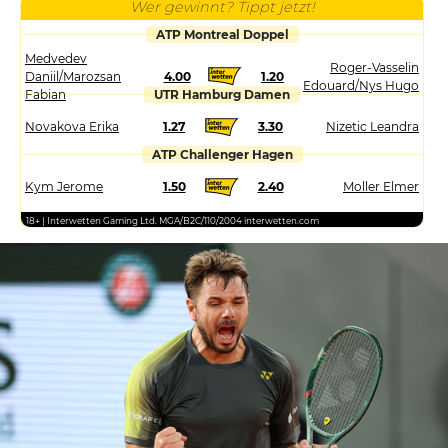
Wer gewinnt? Tippt jetzt!
ATP Montreal Doppel
Medvedev
Roger-Vasselin
Daniil/Marozsan
4.00
1.20
Edouard/Nys Hugo
Fabian
UTR Hamburg Damen
Novakova Erika
1.27
3.30
Nizetic Leandra
ATP Challenger Hagen
Kym Jerome
1.50
2.40
Moller Elmer
18+ | Interwetten Gaming Ltd. MGA/B2C/110/2004 interwetten.com