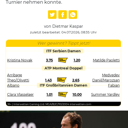
Turnier nehmen konnte.
von Dietmar Kaspar
zuletzt bearbeitet: 04.07.2026, 08:35 Uhr
Wer gewinnt? Tippt jetzt!
ITF Serbien Damen
Kristina Novak
3.75
1.20
Matilde Paoletti
ATP Montreal Doppel
Arribage
Medvedev
Theo/Olivetti
1.43
2.65
Daniil/Marozsan
Albano
ITF Großbritannien Damen
Fabian
Clara Vlasselaer
1.01
10.00
Summer Yardley
18+ | Interwetten Gaming Ltd. MGA/B2C/110/2004 interwetten.com