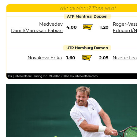
Wer gewinnt? Tippt jetzt!
ATP Montreal Doppel
Medvedev
Roger-Vass
4.00
1.20
Daniil/Marozsan Fabian
Edouard/N
UTR Hamburg Damen
Novakova Erika
1.60
2.05
Nizetic Le
18+ | Interwetten Gaming Ltd. MGA/B2C/110/2004 interwetten.com