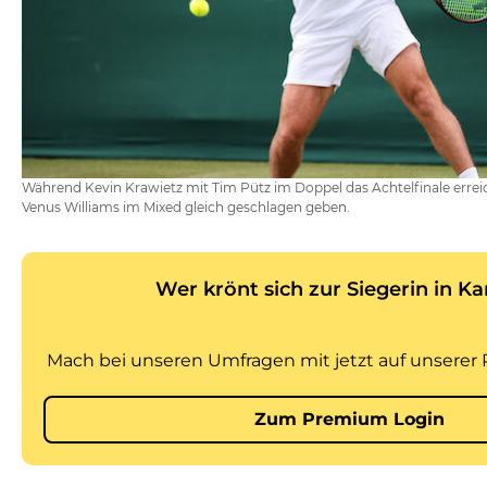
Während Kevin Krawietz mit Tim Pütz im Doppel das Achtelfinale erreic
Venus Williams im Mixed gleich geschlagen geben.