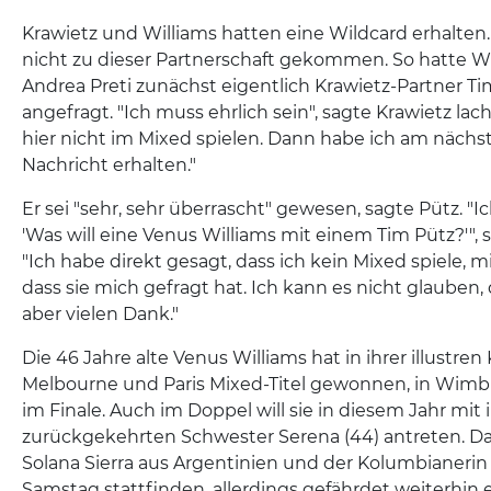
Krawietz und Williams hatten eine Wildcard erhalten.
nicht zu dieser Partnerschaft gekommen. So hatte 
Andrea Preti zunächst eigentlich Krawietz-Partner Tim
angefragt. "Ich muss ehrlich sein", sagte Krawietz lac
hier nicht im Mixed spielen. Dann habe ich am nächs
Nachricht erhalten."
Er sei "sehr, sehr überrascht" gewesen, sagte Pütz. "
'Was will eine Venus Williams mit einem Tim Pütz?'", 
"Ich habe direkt gesagt, dass ich kein Mixed spiele, 
dass sie mich gefragt hat. Ich kann es nicht glauben, 
aber vielen Dank."
Die 46 Jahre alte Venus Williams hat in ihrer illustren 
Melbourne und Paris Mixed-Titel gewonnen, in Wimb
im Finale. Auch im Doppel will sie in diesem Jahr mit 
zurückgekehrten Schwester Serena (44) antreten. D
Solana Sierra aus Argentinien und der Kolumbianerin 
Samstag stattfinden, allerdings gefährdet weiterhin 