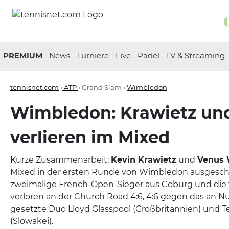
PREMIUM
News
Turniere
Live
Padel
TV & Streaming
tennisnet.com
›
ATP
› Grand Slam ›
Wimbledon
Wimbledon: Krawietz un
verlieren im Mixed
Kurze Zusammenarbeit:
Kevin Krawietz
und
Venus 
Mixed in der ersten Runde von Wimbledon ausgesch
zweimalige French-Open-Sieger aus Coburg und die f
verloren an der Church Road 4:6, 4:6 gegen das an 
gesetzte Duo Lloyd Glasspool (Großbritannien) und T
(Slowakei).