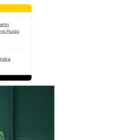
elin
ys Hugo
andra