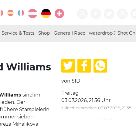
Service & Tests
Shop
Generali Race
waterdrop® Shot Ch
d Williams
von SID
Freitag
Williams
sind im
03.07.2026, 21:56 Uhr
ieden. Der
zuletzt bearbeitet: 03.07.2026, 21:55 
rühere Starspielerin
Nummer sieben
ereza Mihalikova