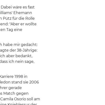
 Dabei wäre es fast
Williams' Ehemann
 Pütz für die Rolle
hend: "Aber er wollte
ten Tag eine
Ich habe mir gedacht:
sagte der 38-Jährige:
mich aber bedankt,
dass ich nein sage,
Karriere 1998 in
ledon stand sie 2006
ihrer gerade
as Match gegen
Camila Osorio soll am
eine Knieblessur der