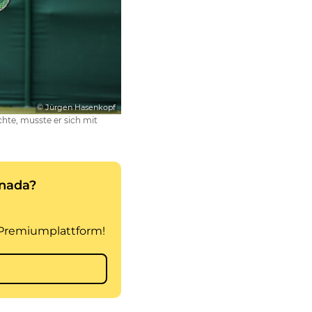
© Jürgen Hasenkopf
hte, musste er sich mit