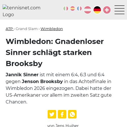
ATP
› Grand Slam ›
Wimbledon
Wimbledon: Gnadenloser
Sinner schlägt starken
Brooksby
Jannik Sinner
ist mit einem 6:4, 6:3 und 6:4
gegen
Jenson Brooksby
in das Achtelfinale in
Wimbledon 2026 eingezogen. Dabei hatte der
US-Amerikaner vor allem im zweiten Satz gute
Chancen.
von Jens Huiber