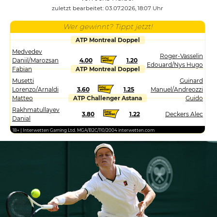
zuletzt bearbeitet: 03.07.2026, 18:07 Uhr
Wer gewinnt? Tippt jetzt!
ATP Montreal Doppel
Medvedev
Roger-Vasselin
Daniil/Marozsan
4.00
1.20
Edouard/Nys Hugo
Fabian
ATP Montreal Doppel
Musetti
Guinard
Lorenzo/Arnaldi
3.60
1.25
Manuel/Andreozzi
Matteo
ATP Challenger Astana
Guido
Rakhmatullayev
3.80
1.22
Deckers Alec
Danial
18+ | Interwetten Gaming Ltd. MGA/B2C/110/2004 interwetten.com