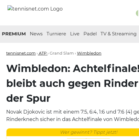
PREMIUM
News
Turniere
Live
Padel
TV & Streaming
tennisnet.com
›
ATP
› Grand Slam ›
Wimbledon
Wimbledon: Achtelfinale
bleibt auch gegen Rinde
der Spur
Novak Djokovic ist mit einem 7:5, 6:4, 1:6 und 7:6 (4) 
Rinderknech sicher in das Achtelfinale von Wimbled
Wer gewinnt? Tippt jetzt!