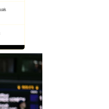
ovak
o