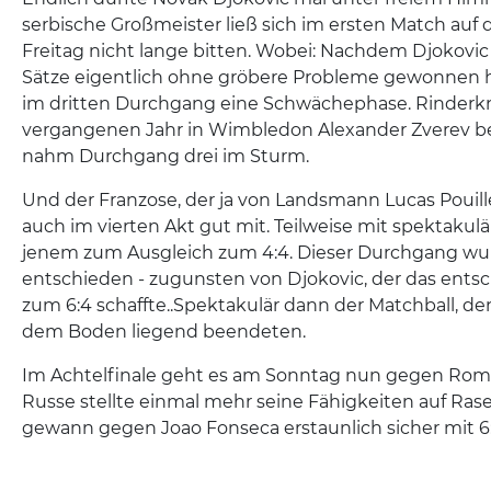
serbische Großmeister ließ sich im ersten Match au
Freitag nicht lange bitten. Wobei: Nachdem Djokovic
Sätze eigentlich ohne gröbere Probleme gewonnen hat
im dritten Durchgang eine Schwächephase. Rinderkn
vergangenen Jahr in Wimbledon Alexander Zverev b
nahm Durchgang drei im Sturm.
Und der Franzose, der ja von Landsmann Lucas Pouille
auch im vierten Akt gut mit. Teilweise mit spektaku
jenem zum Ausgleich zum 4:4. Dieser Durchgang wu
entschieden - zugunsten von Djokovic, der das ents
zum 6:4 schaffte..Spektakulär dann der Matchball, den
dem Boden liegend beendeten.
Im Achtelfinale geht es am Sonntag nun gegen Roman
Russe stellte einmal mehr seine Fähigkeiten auf Ras
gewann gegen Joao Fonseca erstaunlich sicher mit 6:3