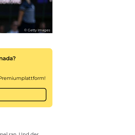
© Getty Images
mel ran. Und der