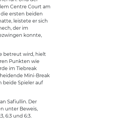
f dem Centre Court am
 die ersten beiden
te, leistete er sich
ech, der im
ezwingen konnte,
 betreut wird, hielt
lären Punkten wie
rde im Tiebreak
cheidende Mini-Break
 beide Spieler auf
 Safiullin. Der
en unter Beweis,
, 6:3 und 6:3.