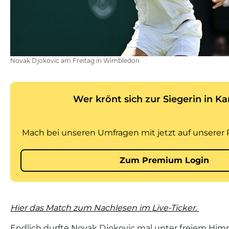
Novak Djokovic am Freitag in Wimbledon
Hier das Match zum Nachlesen im Live-Ticker.
Endlich durfte Novak Djokovic mal unter freiem Him