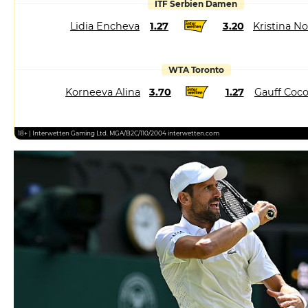
ITF Serbien Damen
Lidia Encheva
1.27
3.20
Kristina N
WTA Toronto
Korneeva Alina
3.70
1.27
Gauff Coc
18+ | Interwetten Gaming Ltd. MGA/B2C/110/2004 interwetten.com