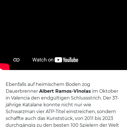
Ebenfalls auf heimischem Boden zog
Dauerbrenner
Albert Ramos-Vinolas
im Oktober
in Valencia den endgültigen Schlussstrich. Der 37-
jährige Katalane konnte nicht nur wie
Schwarzman vier ATP-Titel einstreichen, sondern
schaffte auch das Kunststück, von 2011 bis 2023
durchgängig zu den besten 100 Spielern der Welt