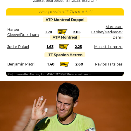
zuletzt bearbeitet: 15.11.2025, 19:32 Uhr
Wer gewinnt? Tippt jetzt!
ATP Montreal Doppel
Marozsan
Harper
1.70
2.05
Fabian/Medvedev
Cleeve/Draxl Liam
ATP Montreal
Daniil
Jodar Rafael
1.63
2.25
Musetti Lorenzo
ITF Spanien Herren
Benjamin Pietri
1.40
2.60
Pavlos Tsitsipas
18+ | Interwetten Gaming Ltd. MGA/B2C/110/2004 interwetten.com