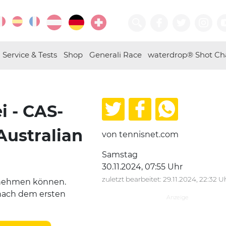
Service & Tests
Shop
Generali Race
waterdrop® Shot Ch
i - CAS-
Australian
von tennisnet.com
Samstag
30.11.2024, 07:55 Uhr
zuletzt bearbeitet: 29.11.2024, 22:32 U
ilnehmen können.
 nach dem ersten