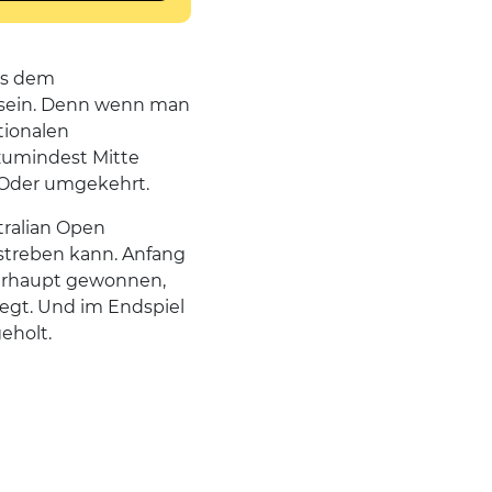
ies dem
ht sein. Denn wenn man
tionalen
 zumindest Mitte
 Oder umgekehrt.
tralian Open
nstreben kann. Anfang
berhaupt gewonnen,
egt. Und im Endspiel
eholt.