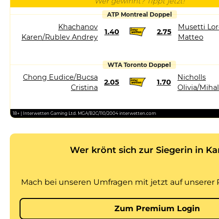
Wer gewinnt? Tippt jetzt!
ATP Montreal Doppel
Khachanov
Musetti Lor
1.40
2.75
Karen/Rublev Andrey
Matteo
WTA Toronto Doppel
Chong Eudice/Bucsa
Nicholls
2.05
1.70
Cristina
Olivia/Miha
18+ | Interwetten Gaming Ltd. MGA/B2C/110/2004 interwetten.com