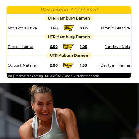
Wer gewinnt? Tippt jetzt!
UTR Hamburg Damen
Novakova Erika
1.60
2.05
Nizetic Leandra
UTR Hamburg Damen
Frosch Laima
6.50
1.05
Jandova Nela
UTR Auburn Damen
Outcalt Natalie
2.80
1.33
Davtyan Marina
18+ | Interwetten Gaming Ltd. MGA/B2C/110/2004 interwetten.com