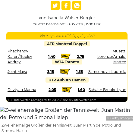
von Isabella Walser-Bürgler
zuletzt bearbeitet: 10.05.2026, 15:18 Uhr
Wer gewinnt? Tippt jetzt!
ATP Montreal Doppel
Khachanov
Musetti
Karen/Rublev
1.40
2.75
Lorenzo/Arnaldi
Andrey
WTA Toronto
Matteo
Joint Maya
3.15
1.35
Samsonova Liudmila
UTR Auburn Damen
Davtyan Marina
2.05
1.60
Schafer Brooke Lynn
18+ | Interwetten Gaming Ltd. MGA/B2C/110/2004 interwetten.com
© Getty Images
Zwei ehemalige Größen der Tenniswelt: Juan Martin del Potro und
Simona Halep