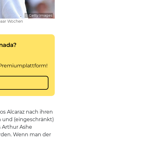
© Getty Images
 paar Wochen
os Alcaraz nach ihren
n und (eingeschränkt)
 Arthur Ashe
erden. Wenn man der