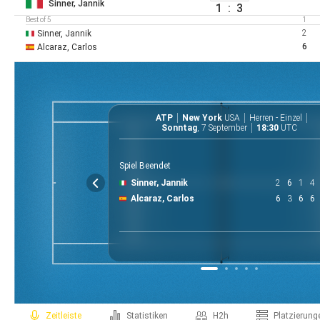
Sinner, Jannik
1
:
3
Best of 5
1
2
Sinner, Jannik
6
Alcaraz, Carlos
ATP
New York
USA
Herren - Einzel
Sonntag
, 7 September
18:30
UTC
Spiel Beendet
Sinner, Jannik
2
6
1
4
Alcaraz, Carlos
6
3
6
6
zeitleiste
statistiken
h2h
platzierung