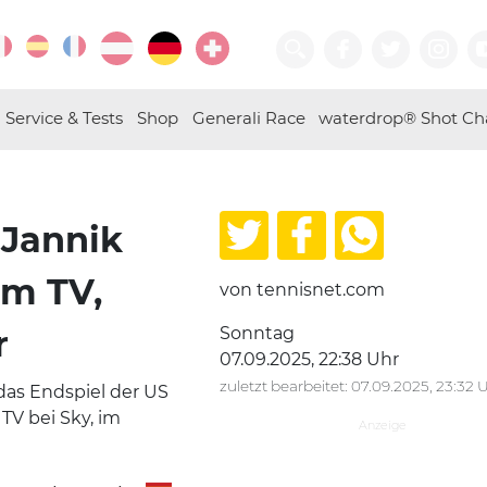
Service & Tests
Shop
Generali Race
waterdrop® Shot Ch
 Jannik
im TV,
von tennisnet.com
r
Sonntag
07.09.2025, 22:38 Uhr
zuletzt bearbeitet: 07.09.2025, 23:32 
das Endspiel der US
TV bei Sky, im