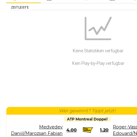
ZEITLEISTE
Keine Statistiken verfügbar
Kein Play-by-Play verfügbar
Wer gewinnt? Tippt jetzt!
ATP Montreal Doppel
Medvedev
Roger-Vass
4.00
1.20
Daniil/Marozsan Fabian
Edouard/N