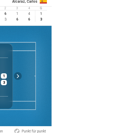
Alcaraz, Carlos
2
3
4
G
6
1
4
1
3
6
6
3
ATP
New York
USA
Herren - Einzel
Finale
1
$ 31 620 000
Hartplatz
Mäßig
3
Preisgeld
Belag
Wetter
en
punkt für punkt