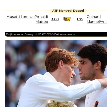
ATP Montreal Doppel
Musetti Lorenzo/Arnaldi
Guinard
3.60
1.25
Matteo
Manuel/And
18+ | Interwetten Gaming Ltd. MGA/B2C/110/2004 interwetten.com