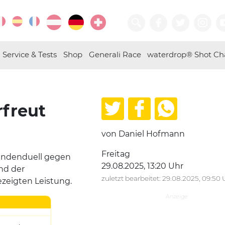
Service & Tests
Shop
Generali Race
waterdrop® Shot Ch
rfreut
von Daniel Hofmann
Freitag
undenduell gegen
29.08.2025, 13:20 Uhr
nd der
zuletzt bearbeitet: 29.08.2025, 09:50 
ezeigten Leistung.