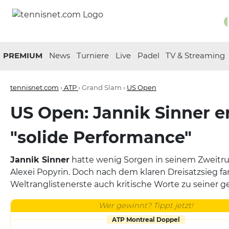
PREMIUM
News
Turniere
Live
Padel
TV & Streaming
tennisnet.com
›
ATP
› Grand Slam ›
US Open
US Open: Jannik Sinner e
"solide Performance"
Jannik Sinner
hatte wenig Sorgen in seinem Zweitr
Alexei Popyrin. Doch nach dem klaren Dreisatzsieg fa
Weltranglistenerste auch kritische Worte zu seiner g
Wer gewinnt? Tippt jetzt!
ATP Montreal Doppel