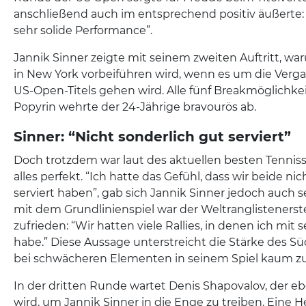
anschließend auch im entsprechend positiv äußerte: 
sehr solide Performance”.
Jannik Sinner zeigte mit seinem zweiten Auftritt, w
in New York vorbeiführen wird, wenn es um die Verga
US-Open-Titels gehen wird. Alle fünf Breakmöglichke
Popyrin wehrte der 24-Jährige bravourös ab.
Sinner: “Nicht sonderlich gut serviert”
Doch trotzdem war laut des aktuellen besten Tenniss
alles perfekt. “Ich hatte das Gefühl, dass wir beide ni
serviert haben”, gab sich Jannik Sinner jedoch auch s
mit dem Grundlinienspiel war der Weltranglistenerst
zufrieden: “Wir hatten viele Rallies, in denen ich mit 
habe.” Diese Aussage unterstreicht die Stärke des Süd
bei schwächeren Elementen in seinem Spiel kaum zu 
In der dritten Runde wartet Denis Shapovalov, der ebe
wird, um Jannik Sinner in die Enge zu treiben. Eine H