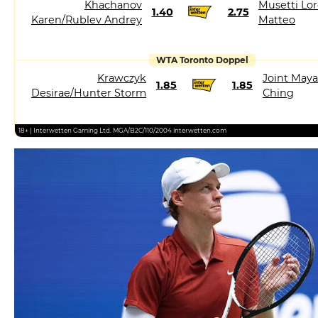
Khachanov
Musetti Lor
1.40
2.75
Karen/Rublev Andrey
Matteo
WTA Toronto Doppel
Krawczyk
Joint May
1.85
1.85
Desirae/Hunter Storm
Ching
18+ | Interwetten Gaming Ltd. MGA/B2C/110/2004 interwetten.com