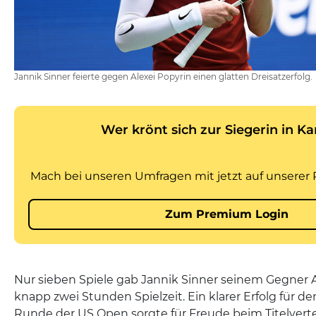
Jannik Sinner feierte gegen Alexei Popyrin einen glatten Dreisatzerfolg.
Nur sieben Spiele gab Jannik Sinner seinem Gegner A
knapp zwei Stunden Spielzeit. Ein klarer Erfolg für den
Runde der US Open sorgte für Freude beim Titelvertei