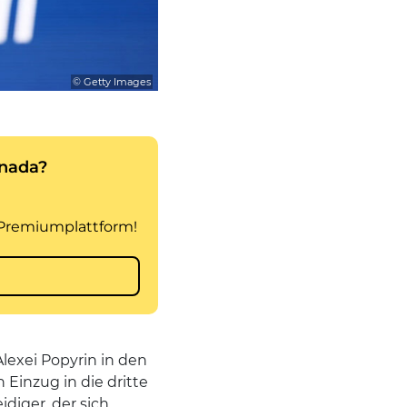
© Getty Images
lexei Popyrin in den
 Einzug in die dritte
diger, der sich