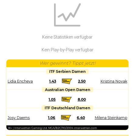
Keine Statistiken verfügbar
Kein Play-by-Play verfügbar
Wer gewinnt? Tippt jetzt!
ITF Serbien Damen
Lidia Encheva
1.43
2.50
Kristina Novak
Australian Open Damen
1.05
8.00
ITF Deutschland Damen
Josy Daems
1.06
6.40
Milena Steinkamp
18+ | Interwetten Gaming Ltd. MGA/B2C/110/2004 interwetten.com