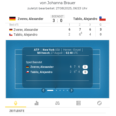
von Johanna Brauer
zuletzt bearbeitet: 27.08.2025, 06:53 Uhr
BEENDET
Zverev, Alexander
Tabilo, Alejandro
3
:
0
Best of 5
1
2
3
G
6
7
6
3
Zverev, Alexander
4
2
6
4
0
Tabilo, Alejandro
ATP
New York
USA
Herren - Einzel
AT
Mittwoch
, 27 August
02:40
UTC
Spiel Beendet
6
7
6
Zverev, Alexander
3
$ 31 6
4
2
6
4
Tabilo, Alejandro
0
Preis
ZEITLEISTE