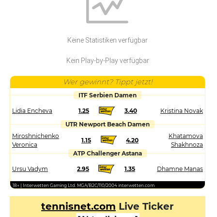
Keine Statistiken verfügbar
Kein Play-by-Play verfügbar
Wer gewinnt? Tippt jetzt!
ITF Serbien Damen
Lidia Encheva
1.25
3.40
Kristina Novak
UTR Newport Beach Damen
Miroshnichenko
Khatamova
1.15
4.20
Veronica
Shakhnoza
ATP Challenger Astana
Ursu Vadym
2.95
1.35
Dhamne Manas
18+ | Interwetten Gaming Ltd. MGA/B2C/110/2004 interwetten.com
tennisnet.com
Live Ticker