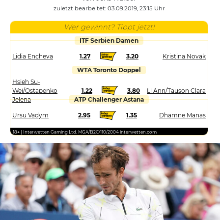
zuletzt bearbeitet: 03.09.2019, 23:15 Uhr
Wer gewinnt? Tippt jetzt!
ITF Serbien Damen
Lidia Encheva
1.27
3.20
Kristina Novak
WTA Toronto Doppel
Hsieh Su-
Wei/Ostapenko
1.22
3.80
Li Ann/Tauson Clara
Jelena
ATP Challenger Astana
Ursu Vadym
2.95
1.35
Dhamne Manas
18+ | Interwetten Gaming Ltd. MGA/B2C/110/2004 interwetten.com