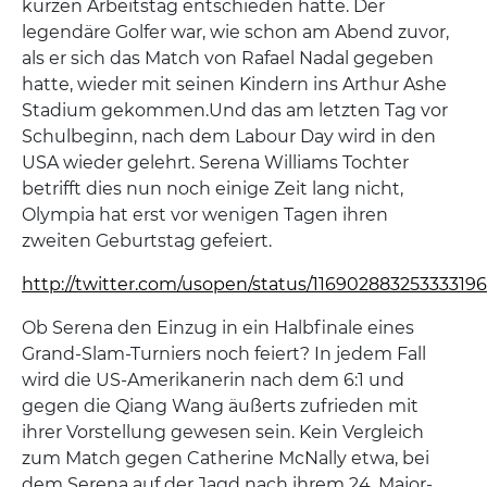
kurzen Arbeitstag entschieden hatte. Der
legendäre Golfer war, wie schon am Abend zuvor,
als er sich das Match von Rafael Nadal gegeben
hatte, wieder mit seinen Kindern ins Arthur Ashe
Stadium gekommen.Und das am letzten Tag vor
Schulbeginn, nach dem Labour Day wird in den
USA wieder gelehrt. Serena Williams Tochter
betrifft dies nun noch einige Zeit lang nicht,
Olympia hat erst vor wenigen Tagen ihren
zweiten Geburtstag gefeiert.
http://twitter.com/usopen/status/11690288325333319
Ob Serena den Einzug in ein Halbfinale eines
Grand-Slam-Turniers noch feiert? In jedem Fall
wird die US-Amerikanerin nach dem 6:1 und
gegen die Qiang Wang äußerts zufrieden mit
ihrer Vorstellung gewesen sein. Kein Vergleich
zum Match gegen Catherine McNally etwa, bei
dem Serena auf der Jagd nach ihrem 24. Major-