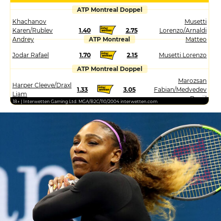
ATP Montreal Doppel
Khachanov
Musetti
Karen/Rublev
1.40
2.75
Lorenzo/Arnaldi
Andrey
ATP Montreal
Matteo
Jodar Rafael
1.70
2.15
Musetti Lorenzo
ATP Montreal Doppel
Marozsan
Harper Cleeve/Draxl
1.33
3.05
Fabian/Medvedev
Liam
Daniil
18+ | Interwetten Gaming Ltd. MGA/B2C/110/2004 interwetten.com