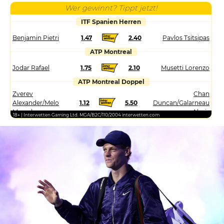
Wer gewinnt? Tippt jetzt!
ITF Spanien Herren
Benjamin Pietri
1.47
2.40
Pavlos Tsitsipas
ATP Montreal
Jodar Rafael
1.75
2.10
Musetti Lorenzo
ATP Montreal Doppel
Zverev
Chan
Alexander/Melo
1.12
5.50
Duncan/Galarneau
Marcelo
Alexis
18+ | Interwetten Gaming Ltd. MGA/B2C/110/2004 interwetten.com