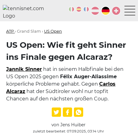
ATP
› Grand Slam ›
US Open
US Open: Wie fit geht Sinner
ins Finale gegen Alcaraz?
Jannik Sinner
hat in seinem Halbfinale bei den
US Open 2025 gegen
Félix Auger-Aliassime
körperliche Probleme gehabt. Gegen
Carlos
Alcaraz
hat der Südtiroler wohl nur topfit
Chancen auf den nächsten großen Coup.
von Jens Huiber
zuletzt bearbeitet: 07.09.2025, 03:14 Uhr