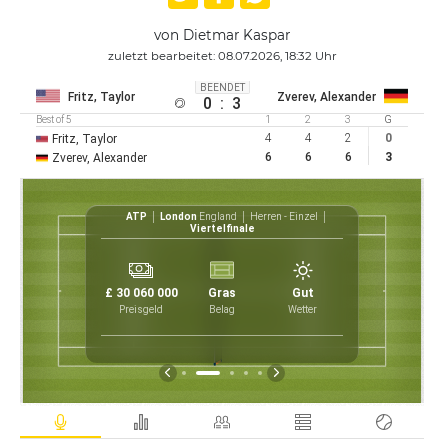
von Dietmar Kaspar
zuletzt bearbeitet: 08.07.2026, 18:32 Uhr
BEENDET
Fritz, Taylor
Zverev, Alexander
0
:
3
Best of 5
1
2
3
G
4
4
2
0
Fritz, Taylor
6
6
6
3
Zverev, Alexander
nzel
ATP
London
England
Herren - Einzel
Viertelfinale
17
2
2
0
£ 30 060 000
Gras
Gut
42
6
3
Preisgeld
Belag
Wetter
0