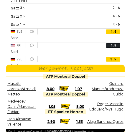
ZEITLEISTE
3
2 - 6
Satz
2
4 - 6
Satz
1
4 - 6
Satz
ZVE
4 : 6
Satz
FRI
4 : 5
Spiel
ZVE
3 : 5
Spiel
Wer gewinnt? Tippt jetzt!
FRI
3 : 4
ATP Montreal Doppel
Spiel
Musetti
Guinard
ZVE
2 : 4
Lorenzo/Arnaldi
8.00
1.07
Manuel/Andreozzi
Spiel
Matteo
ATP Montreal Doppel
Guido
Medvedev
FRI
2 : 3
Roger-Vasselin
Daniil/Marozsan
1.05
8.00
Spiel
Edouard/Nys Hugo
Fabian
ITF Spanien Herren
ZVE
1 : 3
Izan Almazan
Spiel
2.90
1.33
Alejo Sanchez Quilez
Valiente
ZVE
1 : 2
18+ | Interwetten Gaming Ltd. MGA/B2C/110/2004 interwetten.com