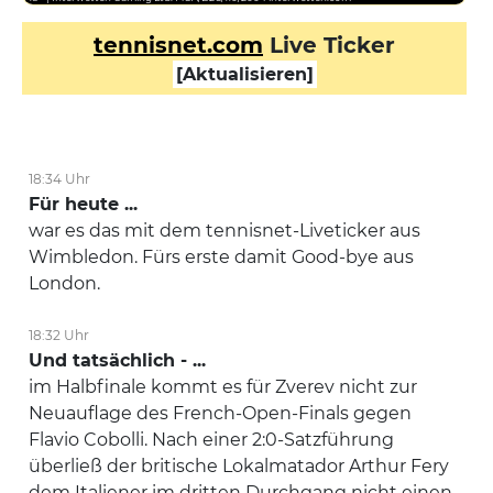
Break gewonnen
tennisnet.com
Live Ticker
ZVE
1 : 1
Spiel
[Aktualisieren]
FRI
1 : 0
Spiel
1. Satz
18:34 Uhr
Viertelfinale: Das Spiel zwischen Taylor Fritz und Alexander
Zverev hat begonnen.
Für heute ...
FRI
war es das mit dem tennisnet-Liveticker aus
Erster Aufschlag
Wimbledon. Fürs erste damit Good-bye aus
Gestartet
London.
18:32 Uhr
Und tatsächlich - ...
im Halbfinale kommt es für Zverev nicht zur
Neuauflage des French-Open-Finals gegen
Flavio Cobolli. Nach einer 2:0-Satzführung
überließ der britische Lokalmatador Arthur Fery
dem Italiener im dritten Durchgang nicht einen