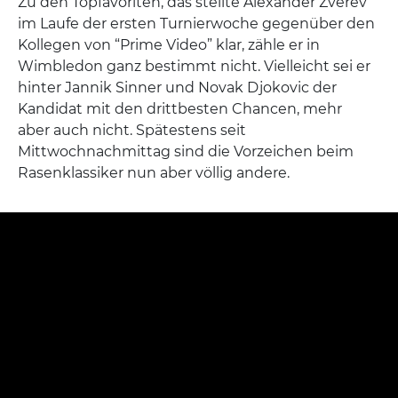
Zu den Topfavoriten, das stellte Alexander Zverev
im Laufe der ersten Turnierwoche gegenüber den
Kollegen von “Prime Video” klar, zähle er in
Wimbledon ganz bestimmt nicht. Vielleicht sei er
hinter Jannik Sinner und Novak Djokovic der
Kandidat mit den drittbesten Chancen, mehr
aber auch nicht. Spätestens seit
Mittwochnachmittag sind die Vorzeichen beim
Rasenklassiker nun aber völlig andere.