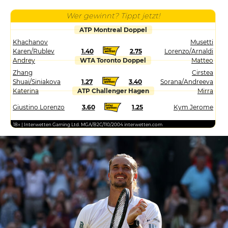
Wer gewinnt? Tippt jetzt!
ATP Montreal Doppel
Khachanov
Musetti
Karen/Rublev
1.40
2.75
Lorenzo/Arnaldi
Andrey
WTA Toronto Doppel
Matteo
Zhang
Cirstea
Shuai/Siniakova
1.27
3.40
Sorana/Andreeva
Katerina
ATP Challenger Hagen
Mirra
Giustino Lorenzo
3.60
1.25
Kym Jerome
18+ | Interwetten Gaming Ltd. MGA/B2C/110/2004 interwetten.com