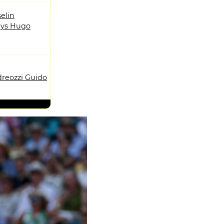
elin
ys Hugo
reozzi Guido