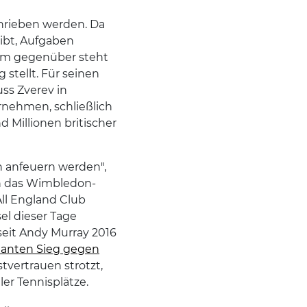
hrieben werden. Da
gibt, Aufgaben
hm gegenüber steht
 stellt. Für seinen
ss Zverev in
rnehmen, schließlich
d Millionen britischer
hn anfeuern werden",
en das Wimbledon-
All England Club
sel dieser Tage
eit Andy Murray 2016
anten Sieg gegen
tvertrauen strotzt,
ler Tennisplätze.