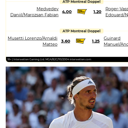
ATP Montreal Doppel
Medvedev
Roger-Vass
4.00
1.20
Daniil/Marozsan Fabian
Edouard/N
ATP Montreal Doppel
Musetti Lorenzo/Arnaldi
Guinard
3.60
1.25
Matteo
Manuel/And
18+ | Interwetten Gaming Ltd. MGA/B2C/110/2004 interwetten.com