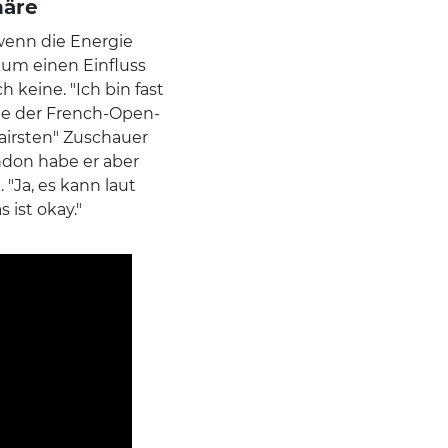
häre
wenn die Energie
ikum einen Einfluss
 keine. "Ich bin fast
gte der French-Open-
fairsten" Zuschauer
ondon habe er aber
 "Ja, es kann laut
 ist okay."