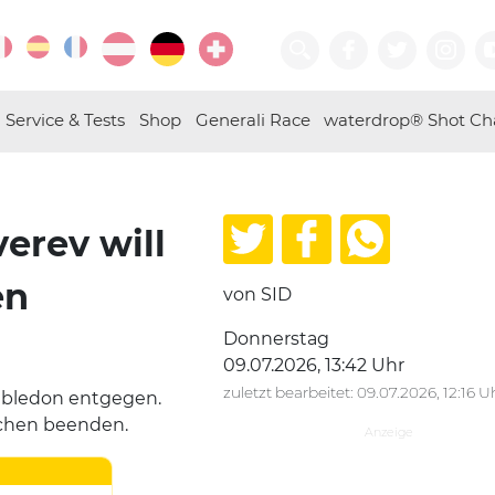
Service & Tests
Shop
Generali Race
waterdrop® Shot Ch
erev will
en
von SID
Donnerstag
09.07.2026, 13:42 Uhr
zuletzt bearbeitet: 09.07.2026, 12:16 U
mbledon entgegen.
ärchen beenden.