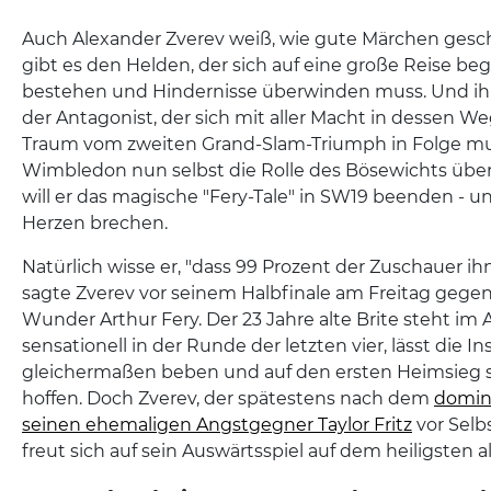
Auch Alexander Zverev weiß, wie gute Märchen gesc
gibt es den Helden, der sich auf eine große Reise be
bestehen und Hindernisse überwinden muss. Und i
der Antagonist, der sich mit aller Macht in dessen Weg
Traum vom zweiten Grand-Slam-Triumph in Folge mu
Wimbledon nun selbst die Rolle des Bösewichts übe
will er das magische "Fery-Tale" in SW19 beenden - un
Herzen brechen.
Natürlich wisse er, "dass 99 Prozent der Zuschauer i
sagte Zverev vor seinem Halbfinale am Freitag geg
Wunder Arthur Fery. Der 23 Jahre alte Brite steht im 
sensationell in der Runde der letzten vier, lässt die In
gleichermaßen beben und auf den ersten Heimsieg s
hoffen. Doch Zverev, der spätestens nach dem
domin
seinen ehemaligen Angstgegner Taylor Fritz
vor Selbs
freut sich auf sein Auswärtsspiel auf dem heiligsten al