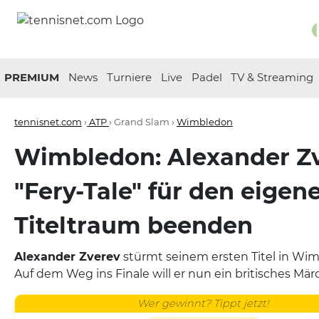
PREMIUM
News
Turniere
Live
Padel
TV & Streaming
tennisnet.com
›
ATP
› Grand Slam ›
Wimbledon
Wimbledon: Alexander Zv
"Fery-Tale" für den eigen
Titeltraum beenden
Alexander Zverev
stürmt seinem ersten Titel in Wi
Auf dem Weg ins Finale will er nun ein britisches M
Wer gewinnt? Tippt jetzt!