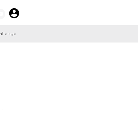
allenge
hr