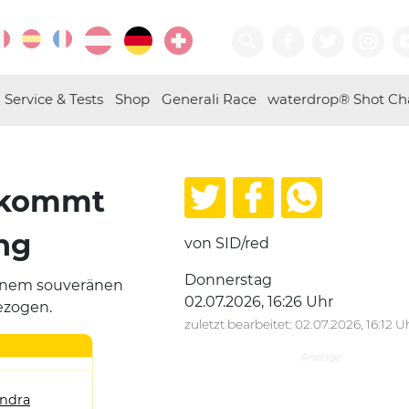
Service & Tests
Shop
Generali Race
waterdrop® Shot Ch
 kommt
ng
von SID/red
Donnerstag
 einem souveränen
02.07.2026, 16:26 Uhr
gezogen.
zuletzt bearbeitet: 02.07.2026, 16:12 U
andra