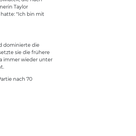
erin Taylor
atte: "Ich bin mit
nd dominierte die
etzte sie die frühere
va immer wieder unter
t.
artie nach 70