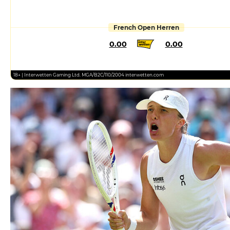
French Open Herren
0.00
0.00
18+ | Interwetten Gaming Ltd. MGA/B2C/110/2004 interwetten.com