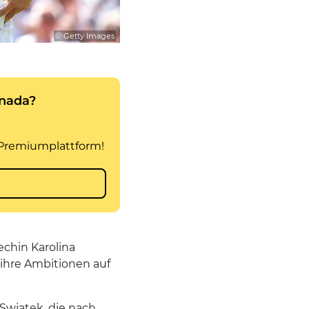
© Getty Images
echin Karolina
 ihre Ambitionen auf
 Swiatek, die nach