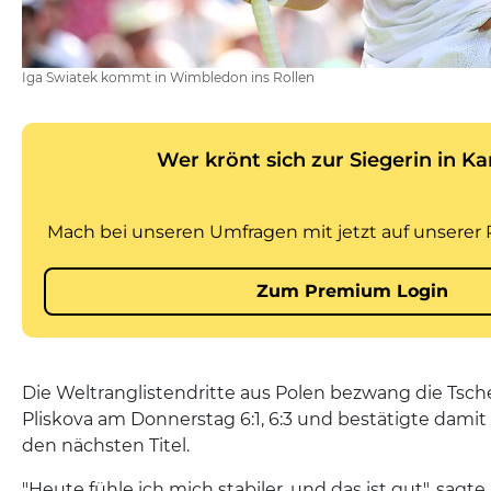
Iga Swiatek kommt in Wimbledon ins Rollen
Die Weltranglistendritte aus Polen bezwang die Tsch
Pliskova am Donnerstag 6:1, 6:3 und bestätigte damit
den nächsten Titel.
"Heute fühle ich mich stabiler, und das ist gut", sagte