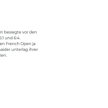
in besiegte vor den
:1 und 6:4.
den French Open ja
ider unterlag ihrer
zen.