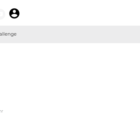
allenge
hr