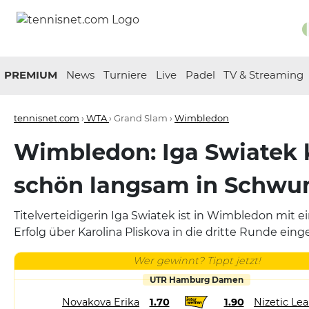
PREMIUM
News
Turniere
Live
Padel
TV & Streaming
tennisnet.com
›
WTA
› Grand Slam ›
Wimbledon
Wimbledon: Iga Swiatek
schön langsam in Schwu
Titelverteidigerin Iga Swiatek ist in Wimbledon mit
Erfolg über Karolina Pliskova in die dritte Runde ein
Wer gewinnt? Tippt jetzt!
UTR Hamburg Damen
Novakova Erika
1.70
1.90
Nizetic Le