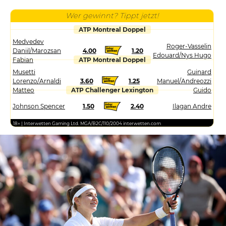
Wer gewinnt? Tippt jetzt!
ATP Montreal Doppel
Medvedev
Roger-Vasselin
Daniil/Marozsan
4.00
1.20
Edouard/Nys Hugo
Fabian
ATP Montreal Doppel
Musetti
Guinard
Lorenzo/Arnaldi
3.60
1.25
Manuel/Andreozzi
Matteo
ATP Challenger Lexington
Guido
Johnson Spencer
1.50
2.40
Ilagan Andre
18+ | Interwetten Gaming Ltd. MGA/B2C/110/2004 interwetten.com