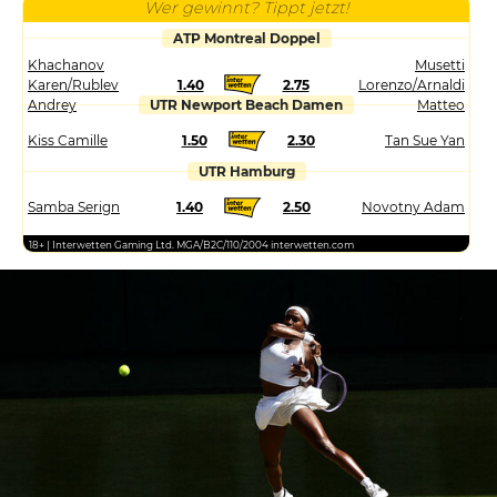
Wer gewinnt? Tippt jetzt!
ATP Montreal Doppel
Khachanov
Musetti
Karen/Rublev
1.40
2.75
Lorenzo/Arnaldi
Andrey
UTR Newport Beach Damen
Matteo
Kiss Camille
1.50
2.30
Tan Sue Yan
UTR Hamburg
Samba Serign
1.40
2.50
Novotny Adam
18+ | Interwetten Gaming Ltd. MGA/B2C/110/2004 interwetten.com