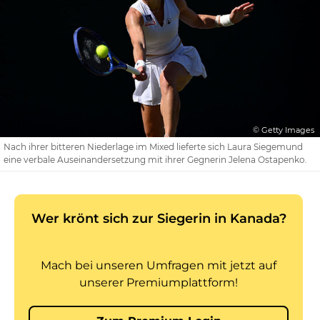
© Getty Images
Nach ihrer bitteren Niederlage im Mixed lieferte sich Laura Siegemund
eine verbale Auseinandersetzung mit ihrer Gegnerin Jelena Ostapenko.