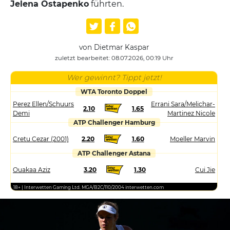
Jelena Ostapenko
führten.
von Dietmar Kaspar
zuletzt bearbeitet: 08.07.2026, 00:19 Uhr
Wer gewinnt? Tippt jetzt!
WTA Toronto Doppel
Perez Ellen/Schuurs
Errani Sara/Melichar-
2.10
1.65
Demi
Martinez Nicole
ATP Challenger Hamburg
Cretu Cezar (2001)
2.20
1.60
Moeller Marvin
ATP Challenger Astana
Ouakaa Aziz
3.20
1.30
Cui Jie
18+ | Interwetten Gaming Ltd. MGA/B2C/110/2004 interwetten.com