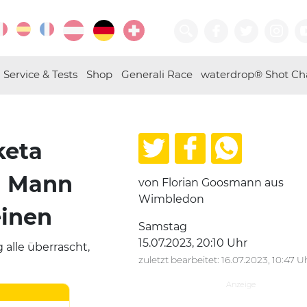
Service & Tests
Shop
Generali Race
waterdrop® Shot Ch
keta
n Mann
von Florian Goosmann aus
Wimbledon
inen
Samstag
15.07.2023, 20:10 Uhr
alle überrascht,
zuletzt bearbeitet: 16.07.2023, 10:47 U