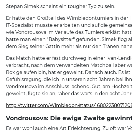
Stepan Simek scheint ein tougher Typ zu sein.
Er hatte den Großteil des Wimbledonturniers in der H
IT-Spezialist musste er arbeiten und auf die gemein
wie Vondrousova im Verlaufe des Turniers erklärt hatt
hatte man einen "Babysitter" gefunden. Simek flog a
dem Sieg seiner Gattin mehr als nur den Tränen nahe
Das Match hatte er fast durchweg in einer Ivan-Len
verbracht, nach dem verwandelten Matchball aber war 
Box gelaufen bin, hat er geweint. Danach auch. Es ist 
Gefühlsregung, die ich in unseren acht Jahren bei ih
Vondrousova im Anschluss lachend. Gut, am Hochzei
geweint, fügte sie an, "aber das war's in den acht Jahr
http://twitter.com/Wimbledon/status/1680223807120
Vondrousova: Die ewige Zweite gewinnt
Es war wohl auch eine Art Erleichterung. Zu oft war 