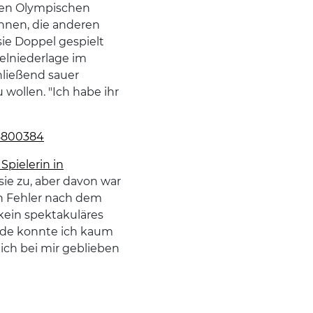
den Olympischen
onnen, die anderen
sie Doppel gespielt
pelniederlage im
hließend sauer
wollen. "Ich habe ihr
38800384
Spielerin in
sie zu, aber davon war
n Fehler nach dem
 kein spektakuläres
Ende konnte ich kaum
 ich bei mir geblieben