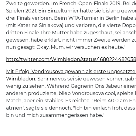
Zweite geworden. Im French-Open-Finale 2019. Bei 
Spielen 2021. Ein Einzelturnier hatte sie bislang gew
drei Finals verloren. Beim WTA-Turnier in Berlin habe 
(mit Katerina Siniakova) und verloren, die vierte Dop
dritten Finale. Ihre Mutter habe zugeschaut, sei ansc
gewesen, habe erklärt, nicht immer Zweite werden zu 
nun gesagt: Okay, Mum, wir versuchen es heute."
http://twitter.com/Wimbledon/status/16802244820
Mit Erfolg. Vondrousova gewann als erste ungesetzte 
Wimbledon.
Sehr nervös sei sie gewesen vorher, gab 
wenig zu sehen. Während Gegnerin Ons Jabeur eine
anderen produzierte, blieb Vondrousova cool, spielte
Match, aber ein stabiles. Es reichte. "Beim 40:0 am 
atmen", sagte sie dennoch. "Ich bin einfach froh, dass
bin und mich zusammengerissen habe."