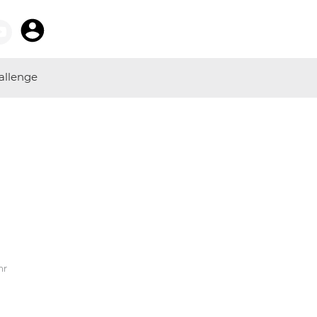
allenge
hr