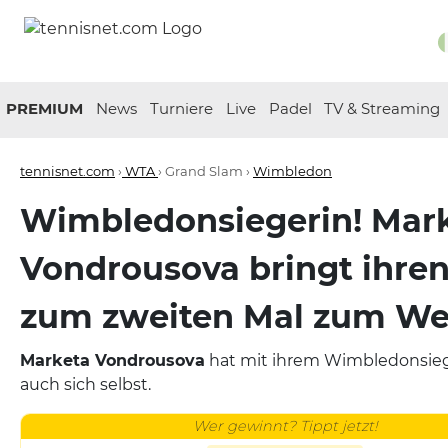
PREMIUM
News
Turniere
Live
Padel
TV & Streaming
tennisnet.com
›
WTA
› Grand Slam ›
Wimbledon
Wimbledonsiegerin! Mar
Vondrousova bringt ihre
zum zweiten Mal zum We
Marketa Vondrousova
hat mit ihrem Wimbledonsieg 
auch sich selbst.
Wer gewinnt? Tippt jetzt!