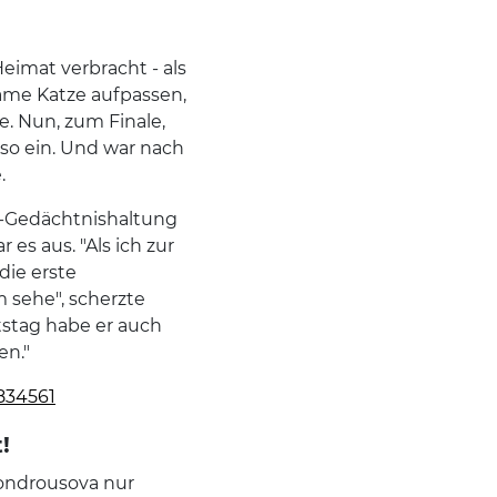
eimat verbracht - als
same Katze aufpassen,
e. Nun, zum Finale,
lso ein. Und war nach
.
dl-Gedächtnishaltung
es aus. "Als ich zur
die erste
m sehe", scherzte
tstag habe er auch
en."
834561
!
Vondrousova nur