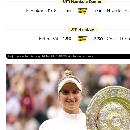
UTR Hamburg Damen
Novakova Erika
1.70
1.90
Nizetic Le
UTR Hamburg
Kalina Vit
1.50
2.30
Coats Theo
18+ | Interwetten Gaming Ltd. MGA/B2C/110/2004 interwetten.com