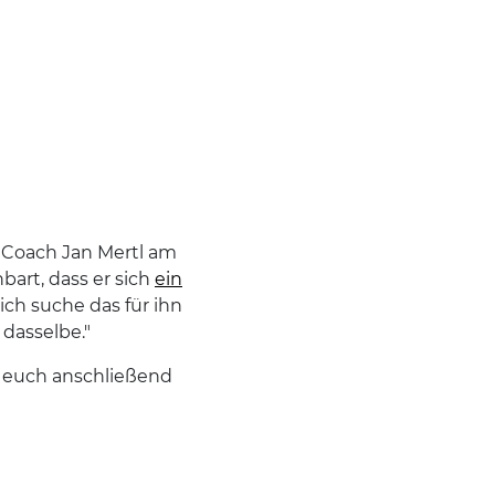
Coach Jan Mertl am
art, dass er sich
ein
 ich suche das für ihn
 dasselbe."
es euch anschließend