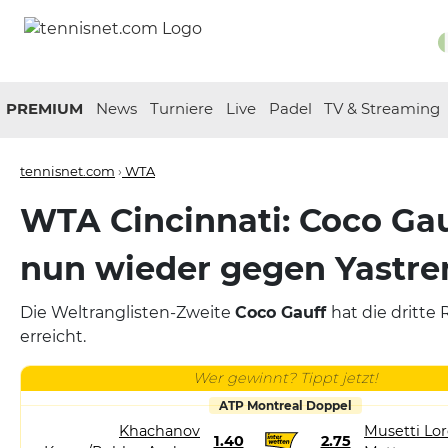
PREMIUM
News
Turniere
Live
Padel
TV & Streaming
tennisnet.com
›
WTA
WTA Cincinnati: Coco Gau
nun wieder gegen Yastr
Die Weltranglisten-Zweite
Coco Gauff
hat die dritte
erreicht.
Wer gewinnt? Tippt jetzt!
ATP Montreal Doppel
Khachanov
Musetti Lor
1.40
2.75