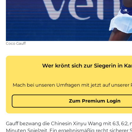
Coco Gauff
Gauff bezwang die Chinesin Xinyu Wang mit 6:3, 6:2, 
Minuten Spielzeit. Ein ergebnismäßig recht sicherer S