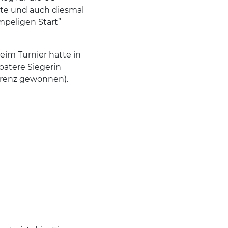
atte und auch diesmal
mpeligen Start”
im Turnier hatte in
pätere Siegerin
rrenz gewonnen).