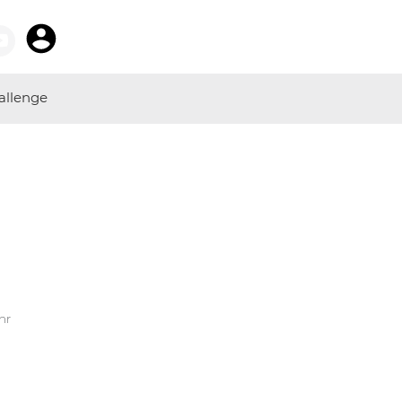
allenge
hr