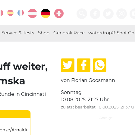
Service & Tests
Shop
Generali Race
waterdrop® Shot Ch
ff weiter,
emska
von Florian Goosmann
Sonntag
 Runde in Cincinnati
10.08.2025, 21:27 Uhr
zuletzt bearbeitet: 10.08.2025, 21:37 U
enzo/Arnaldi