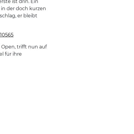
ste ist drin. Ein
 in der doch kurzen
chlag, er bleibt
110565
 Open, trifft nun auf
 für ihre