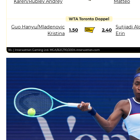
Karen/Rublev Andrey
Matteo
WTA Toronto Doppel
Guo Hanyu/Mladenovic
Sutjiadi Al
1.50
2.40
Kristina
Erin
18+ | Interwetten Gaming Ltd. MGA/B2C/110/2004 interwetten.com