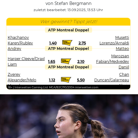
von Stefan Bergmann
zuletzt bearbeitet: 13.09.2025, 13:53 Uhr
Wer gewinnt? Tippt jetzt!
ATP Montreal Doppel
Khachanov
Musetti
Karen/Rublev
1.40
2.75
Lorenzo/Arnaldi
Andrey
ATP Montreal Doppel
Matteo
Marozsan
Harper Cleeve/Draxl
1.65
2.10
Fabian/Medvedev
Liam
ATP Montreal Doppel
Daniil
Zverev
Chan
Alexander/Melo
1.12
5.50
Duncan/Galarneau
Marcelo
Alexis
18+ | Interwetten Gaming Ltd. MGA/B2C/110/2004 interwetten.com