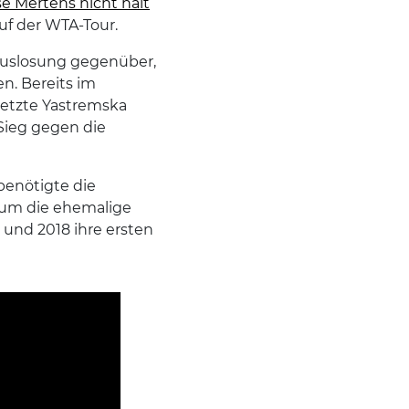
ise Mertens nicht halt
auf der WTA-Tour.
 Auslosung gegenüber,
n. Bereits im
setzte Yastremska
-Sieg gegen die
benötigte die
, um die ehemalige
7 und 2018 ihre ersten