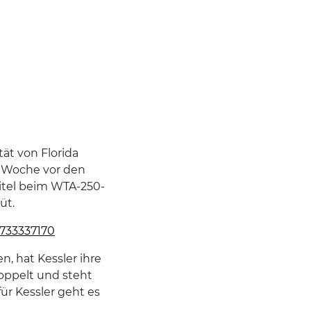
tät von Florida
er Woche vor den
itel beim WTA-250-
üt.
1733337170
n, hat Kessler ihre
oppelt und steht
ür Kessler geht es