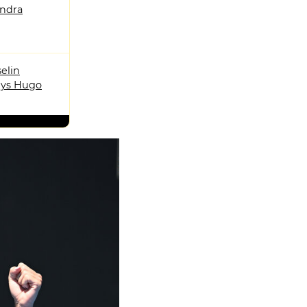
andra
elin
ys Hugo