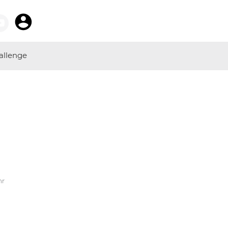
allenge
hr