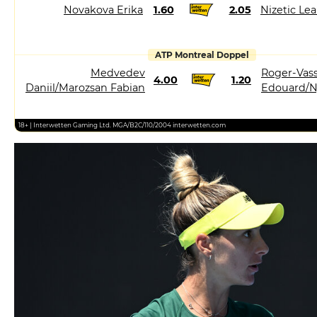
Novakova Erika
1.60
2.05
Nizetic Le
ATP Montreal Doppel
Medvedev
Roger-Vass
4.00
1.20
Daniil/Marozsan Fabian
Edouard/N
18+ | Interwetten Gaming Ltd. MGA/B2C/110/2004 interwetten.com