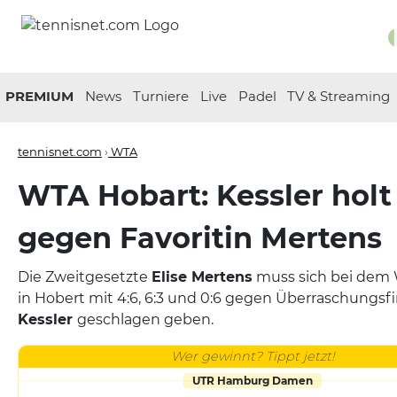
PREMIUM
News
Turniere
Live
Padel
TV & Streaming
tennisnet.com
›
WTA
WTA Hobart: Kessler holt 
gegen Favoritin Mertens
Die Zweitgesetzte
Elise Mertens
muss sich bei dem 
in Hobert mit 4:6, 6:3 und 0:6 gegen Überraschungsfi
Kessler
geschlagen geben.
Wer gewinnt? Tippt jetzt!
UTR Hamburg Damen