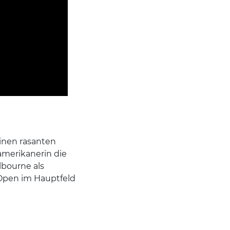
einen rasanten
amerikanerin die
lbourne als
 Open im Hauptfeld