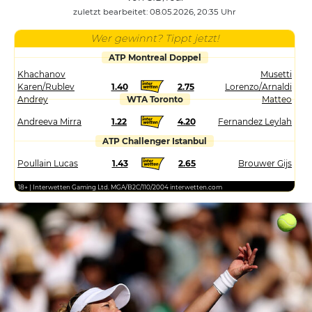
zuletzt bearbeitet: 08.05.2026, 20:35 Uhr
Wer gewinnt? Tippt jetzt!
ATP Montreal Doppel
Khachanov
Musetti
Karen/Rublev
1.40
2.75
Lorenzo/Arnaldi
Andrey
WTA Toronto
Matteo
Andreeva Mirra
1.22
4.20
Fernandez Leylah
ATP Challenger Istanbul
Poullain Lucas
1.43
2.65
Brouwer Gijs
18+ | Interwetten Gaming Ltd. MGA/B2C/110/2004 interwetten.com