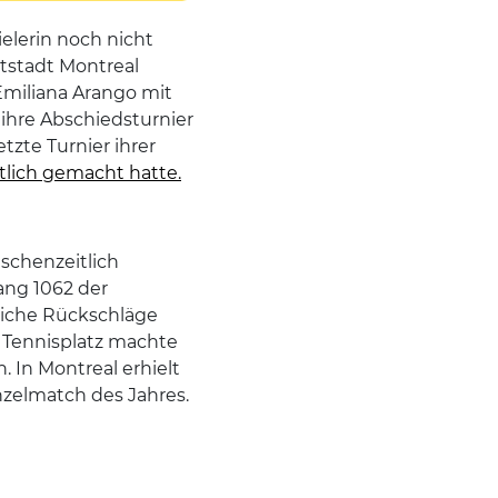
ielerin noch nicht
tstadt Montreal
Emiliana Arango mit
n ihre Abschiedsturnier
tzte Turnier ihrer
ntlich gemacht hatte.
schenzeitlich
ang 1062 der
liche Rückschläge
m Tennisplatz machte
n. In Montreal erhielt
inzelmatch des Jahres.