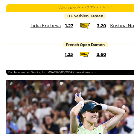
Wer gewinnt? Tippt jetzt!
ITF Serbien Damen
Lidia Encheva
1.27
3.20
Kristina N
French Open Damen
1.25
3.60
18+ | Interwetten Gaming Ltd. MGA/B2C/110/2004 interwetten.com