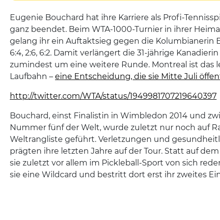
Eugenie Bouchard hat ihre Karriere als Profi-Tennissp
ganz beendet. Beim WTA-1000-Turnier in ihrer Heima
gelang ihr ein Auftaktsieg gegen die Kolumbianerin 
6:4, 2:6, 6:2. Damit verlängert die 31-jährige Kanadieri
zumindest um eine weitere Runde. Montreal ist das le
Laufbahn –
eine Entscheidung, die sie Mitte Juli öffe
http://twitter.com/WTA/status/1949981707219640397
Bouchard, einst Finalistin in Wimbledon 2014 und zwi
Nummer fünf der Welt, wurde zuletzt nur noch auf R
Weltrangliste geführt. Verletzungen und gesundheit
prägten ihre letzten Jahre auf der Tour. Statt auf de
sie zuletzt vor allem im Pickleball-Sport von sich rede
sie eine Wildcard und bestritt dort erst ihr zweites E