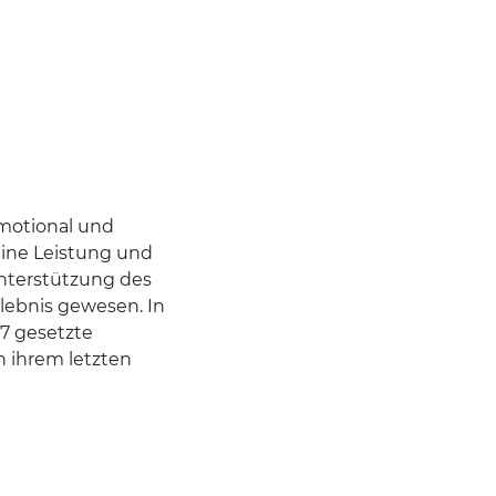
motional und
meine Leistung und
Unterstützung des
rlebnis gewesen. In
17 gesetzte
in ihrem letzten